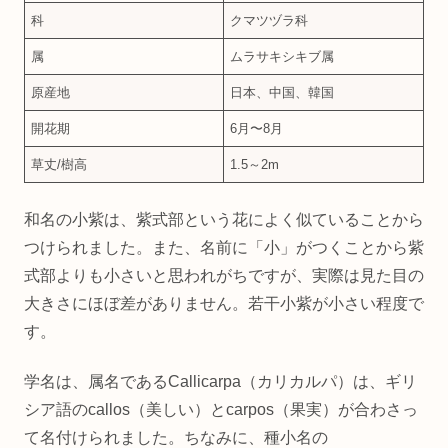
科
クマツヅラ科
属
ムラサキシキブ属
原産地
日本、中国、韓国
開花期
6月〜8月
草丈/樹高
1.5～2m
和名の小紫は、紫式部という花によく似ていることから
つけられました。また、名前に「小」がつくことから紫
式部よりも小さいと思われがちですが、実際は見た目の
大きさにほぼ差がありません。若干小紫が小さい程度で
す。
学名は、属名であるCallicarpa（カリカルパ）は、ギリ
シア語のcallos（美しい）とcarpos（果実）が合わさっ
て名付けられました。ちなみに、種小名の