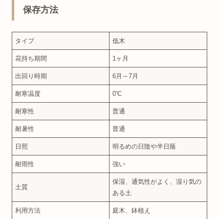
保存方法
タイプ
低木
花持ち期間
1ヶ月
出回り時期
6月～7月
耐寒温度
0℃
耐寒性
普通
耐暑性
普通
日照
明るめの日陰や半日蔭
耐雨性
強い
保湿、通気性がよく、湿り気の
土質
ある土
利用方法
庭木、鉢植え