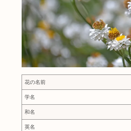
花の名前
学名
和名
英名