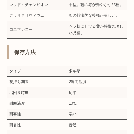
レッド・チャンピオン
中型。苞の赤が鮮やかな品種。
クラリネリウィウム
葉の特徴的な模様が美しい。
ヘラ状に伸びる葉が特徴の珍し
ロエフレニー
い品種。
保存方法
タイプ
多年草
花持ち期間
2週間程度
出回り時期
周年
耐寒温度
10℃
耐寒性
弱い
耐暑性
普通