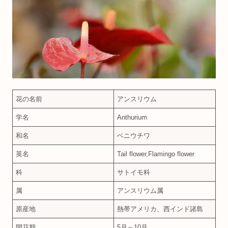
花の名前
アンスリウム
学名
Anthurium
和名
ベニウチワ
英名
Tail flower,Flamingo flower
科
サトイモ科
属
アンスリウム属
原産地
熱帯アメリカ、西インド諸島
開花期
5月～10月