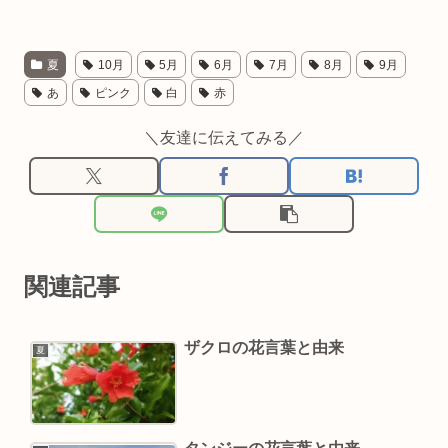
夏
10月
5月
6月
7月
8月
9月
あ
ピンク
白
赤
＼友達に伝えてみる／
関連記事
ザクロの花言葉と由来
夏