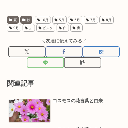
夏
秋
10月
5月
6月
7月
8月
9月
ふ
ピンク
白
青
＼友達に伝えてみる／
関連記事
コスモスの花言葉と由来
秋