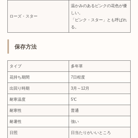
温かみのあるピンクの花色が優
しい。
ローズ・スター
「ピンク・スター」とも呼ばれ
る。
保存方法
タイプ
多年草
花持ち期間
7日程度
出回り時期
3月～12月
耐寒温度
5℃
耐寒性
普通
耐暑性
強い
日照
日当たりがいいところ