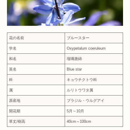
花の名前
ブルースター
学名
Oxypetalum coeruleum
和名
瑠璃唐綿
英名
Blue star
科
キョウチクトウ科
属
ルリトウワタ属
原産地
ブラジル・ウルグアイ
開花期
5月～10月
草丈/樹高
40cm～100cm