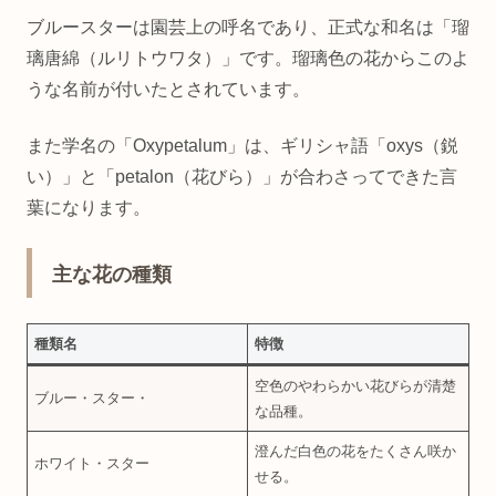
ブルースターは園芸上の呼名であり、正式な和名は「瑠
璃唐綿（ルリトウワタ）」です。瑠璃色の花からこのよ
うな名前が付いたとされています。
また学名の「Oxypetalum」は、ギリシャ語「oxys（鋭
い）」と「petalon（花びら）」が合わさってできた言
葉になります。
主な花の種類
種類名
特徴
空色のやわらかい花びらが清楚
ブルー・スター・
な品種。
澄んだ白色の花をたくさん咲か
ホワイト・スター
せる。