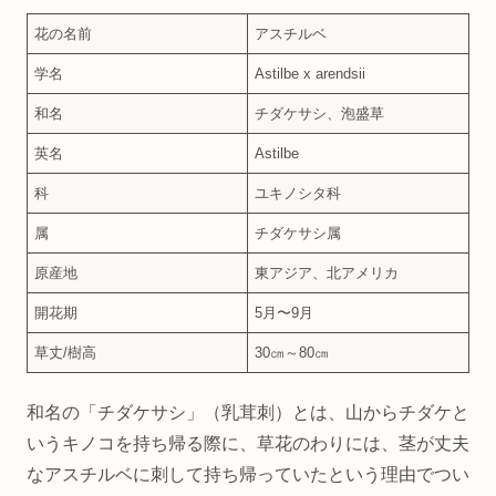
花の名前
アスチルベ
学名
Astilbe x arendsii
和名
チダケサシ、泡盛草
英名
Astilbe
科
ユキノシタ科
属
チダケサシ属
原産地
東アジア、北アメリカ
開花期
5月〜9月
草丈/樹高
30㎝～80㎝
和名の「チダケサシ」（乳茸刺）とは、山からチダケと
いうキノコを持ち帰る際に、草花のわりには、茎が丈夫
なアスチルベに刺して持ち帰っていたという理由でつい