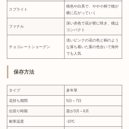
桃色や白系で、やや小柄で穂が
スプライト
横に広がっていく
深い赤色で花が密に咲き、穂は
ファナル
コンパクト
淡いピンクの花の色と銅のよう
チョコレートショーグン
な落ち着いた葉の色合いで海外
でも人気
保存方法
タイプ
多年草
花持ち期間
5日～7日
出回り時期
苗が3月～6月
耐寒温度
-10℃