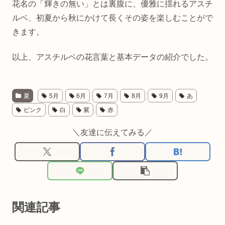
花名の「輝きの無い」とは裏腹に、優雅に揺れるアスチ
ルベ、初夏から秋にかけて長くその姿を楽しむことがで
きます。
以上、アスチルベの花言葉と基本データの紹介でした。
夏
5月
6月
7月
8月
9月
あ
ピンク
白
紫
赤
＼友達に伝えてみる／
関連記事