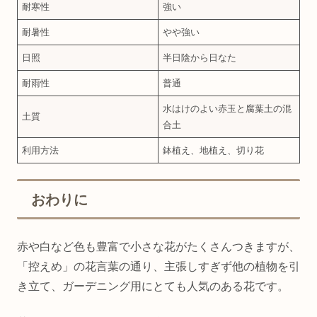
耐寒性
強い
耐暑性
やや強い
日照
半日陰から日なた
耐雨性
普通
水はけのよい赤玉と腐葉土の混
土質
合土
利用方法
鉢植え、地植え、切り花
おわりに
赤や白など色も豊富で小さな花がたくさんつきますが、
「控えめ」の花言葉の通り、主張しすぎず他の植物を引
き立て、ガーデニング用にとても人気のある花です。