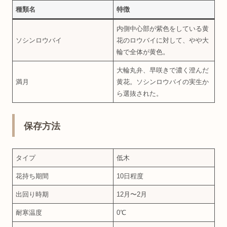
種類名
特徴
内側中心部が紫色をしている黄
ソシンロウバイ
花のロウバイに対して、やや大
輪で全体が黄色。
大輪丸弁、早咲きで濃く澄んだ
満月
黄花。ソシンロウバイの実生か
ら選抜された。
保存方法
タイプ
低木
花持ち期間
10日程度
出回り時期
12月〜2月
耐寒温度
0℃