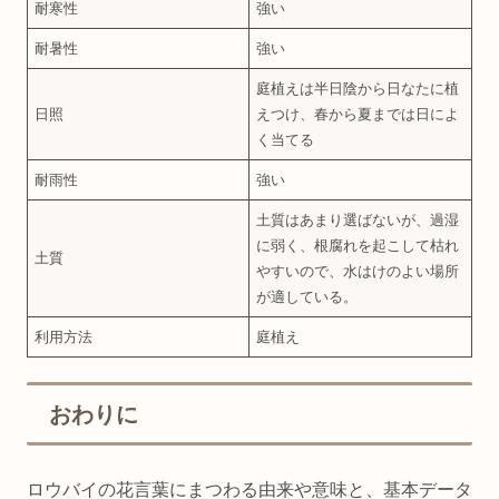
耐寒性
強い
耐暑性
強い
庭植えは半日陰から日なたに植
日照
えつけ、春から夏までは日によ
く当てる
耐雨性
強い
土質はあまり選ばないが、過湿
に弱く、根腐れを起こして枯れ
土質
やすいので、水はけのよい場所
が適している。
利用方法
庭植え
おわりに
ロウバイの花言葉にまつわる由来や意味と、基本データ