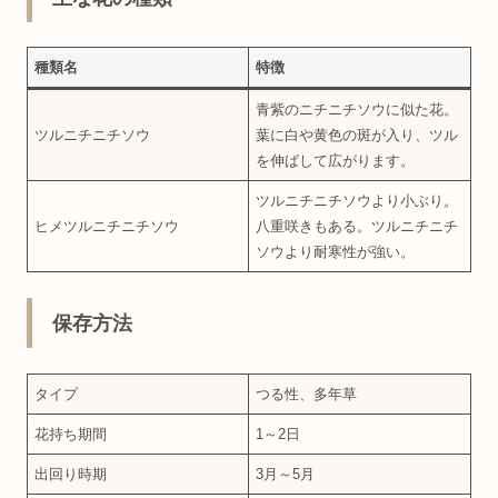
種類名
特徴
青紫のニチニチソウに似た花。
ツルニチニチソウ
葉に白や黄色の斑が入り、ツル
を伸ばして広がります。
ツルニチニチソウより小ぶり。
ヒメツルニチニチソウ
八重咲きもある。ツルニチニチ
ソウより耐寒性が強い。
保存方法
タイプ
つる性、多年草
花持ち期間
1～2日
出回り時期
3月～5月