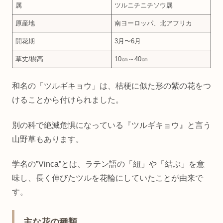
属
ツルニチニチソウ属
原産地
南ヨーロッパ、北アフリカ
開花期
3月〜6月
草丈/樹高
10㎝～40㎝
和名の「ツルギキョウ」は、桔梗に似た形の紫の花をつ
けることから付けられました。
別の科で絶滅危惧になっている『ツルギキョウ』と言う
山野草もあります。
学名の”Vinca”とは、ラテン語の「紐」や「結ぶ」を意
味し、長く伸びたツルを花輪にしていたことが由来で
す。
主な花の種類