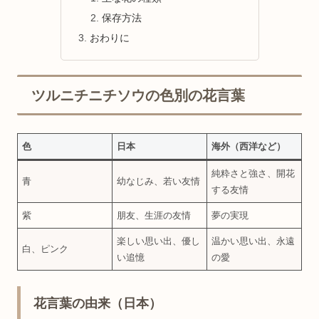
保存方法
おわりに
ツルニチニチソウの色別の花言葉
色
日本
海外（西洋など）
純粋さと強さ、開花
青
幼なじみ、若い友情
する友情
紫
朋友、生涯の友情
夢の実現
楽しい思い出、優し
温かい思い出、永遠
白、ピンク
い追憶
の愛
花言葉の由来（日本）