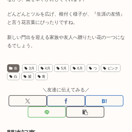
どんどんとツルを広げ、根付く様子が、『生涯の友情』
と言う花言葉にぴったりですね。
新しい門出を迎える家族や友人へ贈りたい花の一つにな
るでしょう。
春
3月
4月
5月
6月
つ
ピンク
白
紫
青
＼友達に伝えてみる／