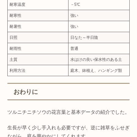
耐寒温度
－5℃
耐寒性
強い
耐暑性
強い
日照
日なた～半日陰
耐雨性
普通
土質
水はけの良い保水性のある土
利用方法
庭木、鉢植え、ハンギング類
おわりに
ツルニチニチソウの花言葉と基本データの紹介でした。
生長が早く少し手入れも必要ですが、逆に雑草をふせぎ
ながら、庭を華やかにしてくれます。