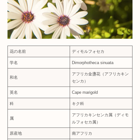
花の名前
ディモルフォセカ
学名
Dimorphotheca sinuata
アフリカ金盞花（アフリカキン
和名
センカ）
英名
Cape marigold
科
キク科
アフリカキンセンカ属（ディモ
属
ルフォセカ属）
原産地
南アフリカ