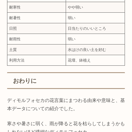
耐寒性
やや弱い
耐暑性
弱い
日照
日当たりのいいところ
耐雨性
弱い
土質
水はけの良い土を好む
利用方法
花壇、鉢植え
おわりに
ディモルフォセカの花言葉にまつわる由来や意味と、基
本データについての紹介でした。
寒さや暑さに弱く、雨が降ると花を枯らしてしまうかも
しれないほど繊細なディモルフォセカ。