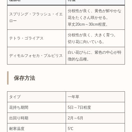
分枝性が良く、黄色が鮮やかな
スプリング・フラッシュ・イエ
花をたくさん咲かせる。
ロー
草丈20cm～30cm程度。
分枝性が良く、大きく育つ。
テトラ・ゴライアス
切り花に向いている。
白い花びらに、紫色の中心が特
ディモルフォセカ・プルビリス
徴的な品種。
保存方法
タイプ
一年草
花持ち期間
5日～7日程度
出回り時期
2月～6月
耐寒温度
5℃