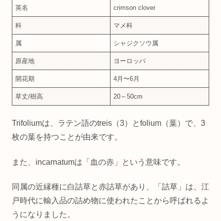
英名
crimson clover
科
マメ科
属
シャジクソウ属
原産地
ヨーロッパ
開花期
4月〜6月
草丈/樹高
20～50cm
Trifoliumは、ラテン語のtreis（3）とfolium（葉）で、3
枚の葉を持つことが由来です。
また、incarnatumは「血の赤」という意味です。
同属の近縁種に白詰草と赤詰草があり、「詰草」は、江
戸時代に輸入品の詰め物に使われたことから呼ばれるよ
うになりました。