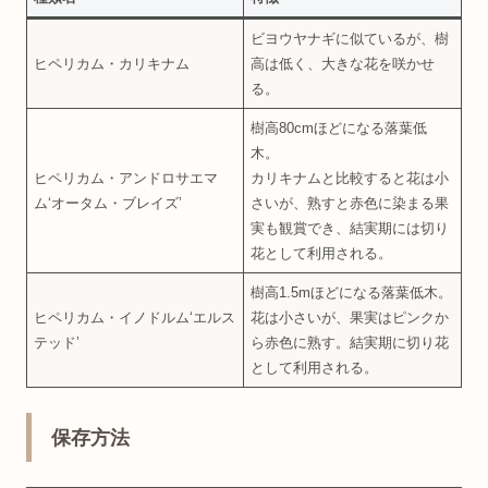
ビヨウヤナギに似ているが、樹
ヒペリカム・カリキナム
高は低く、大きな花を咲かせ
る。
樹高80cmほどになる落葉低
木。
ヒペリカム・アンドロサエマ
カリキナムと比較すると花は小
ム‘オータム・ブレイズ’
さいが、熟すと赤色に染まる果
実も観賞でき、結実期には切り
花として利用される。
樹高1.5mほどになる落葉低木。
ヒペリカム・イノドルム‘エルス
花は小さいが、果実はピンクか
テッド’
ら赤色に熟す。結実期に切り花
として利用される。
保存方法