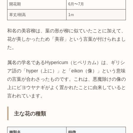
開花期
6月〜7月
草丈/樹高
1ｍ
和名の美容柳は、葉の形が柳に似ていたことに加えて、
花が美しかったため「美容」という言葉が付けられまし
た。
属名の学名であるHypericum（ヒペリカム）は、ギリシ
ア語の「hyper（上に）」と「eikon（像）」という意味
の言葉が合わさったものです。これは、悪魔除けの像の
上にビヨウヤナギがよく置かれたことに由来していると
言われています。
主な花の種類
種類名
特徴