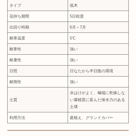
タイプ
低木
花持ち期間
5日程度
出回り時期
6月～7月
耐寒温度
5℃
耐寒性
強い
耐暑性
強い
日照
日なたから半日陰の環境
耐雨性
強い
水はけがよく、極端に乾燥しな
土質
い腐植質に富んだ保水力のある
土壌
利用方法
庭植え、グランドカバー