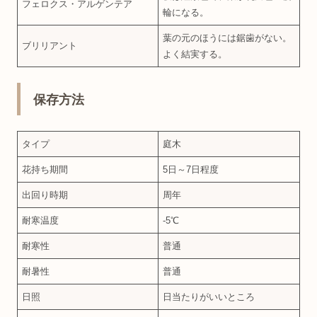
フェロクス・アルゲンテア
輪になる。
葉の元のほうには鋸歯がない。
ブリリアント
よく結実する。
保存方法
タイプ
庭木
花持ち期間
5日～7日程度
出回り時期
周年
耐寒温度
‐5℃
耐寒性
普通
耐暑性
普通
日照
日当たりがいいところ