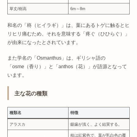
草丈/樹高
6m～8m
和名の「柊（ヒイラギ）」は、葉にあるトゲに触るとヒ
リヒリ痛むため、それを意味する「疼ぐ（ひひらぐ）」
が由来になったとされています。
また学名の「Osmanthus」は、ギリシャ語の
「osme（香り）」と「anthos（花）」が語源となって
います。
主な花の種類
種類名
特徴
アラスカ
鋸歯が浅く、よく結実する。
枝は紅紫色で、葉が乳白色の覆