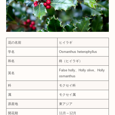
花の名前
ヒイラギ
学名
Osmanthus heterophyllus
和名
柊（ヒイラギ）
False holly、Holly olive、Holly
英名
osmanthus
科
モクセイ科
属
モクセイ属
原産地
東アジア
開花期
11月～12月