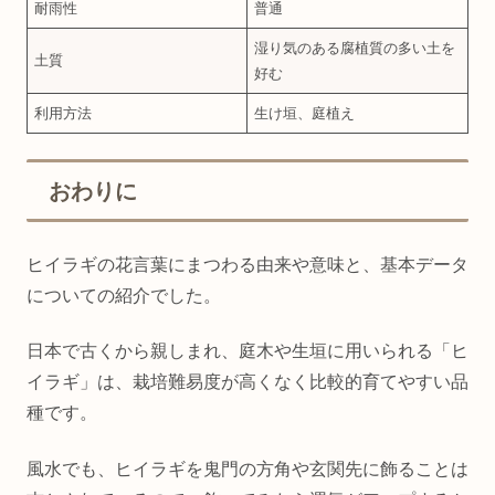
耐雨性
普通
湿り気のある腐植質の多い土を
土質
好む
利用方法
生け垣、庭植え
おわりに
ヒイラギの花言葉にまつわる由来や意味と、基本データ
についての紹介でした。
日本で古くから親しまれ、庭木や生垣に用いられる「ヒ
イラギ」は、栽培難易度が高くなく比較的育てやすい品
種です。
風水でも、ヒイラギを鬼門の方角や玄関先に飾ることは