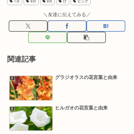
7月
8月
9月
ひ
ピンク
＼友達に伝えてみる／
関連記事
グラジオラスの花言葉と由来
夏
ヒルガオの花言葉と由来
夏