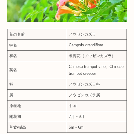
花の名前
ノウゼンカズラ
学名
Campsis grandiflora
和名
凌霄花（ノウゼンカズラ）
Chinese trumpet vine、Chinese
英名
trumpet creeper
科
ノウゼンカズラ科
属
ノウゼンカズラ属
原産地
中国
開花期
7月～9月
草丈/樹高
5m～6m