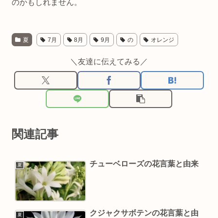
のかもしれません。
夏
7月
8月
9月
の
オレンジ
＼友達に伝えてみる／
関連記事
チューベローズの花言葉と由来
夏
クジャクサボテンの花言葉と由
夏