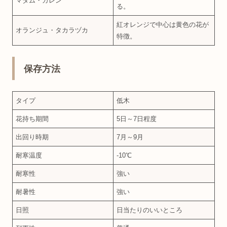
マダム・ガレン
る。
紅オレンジで中心は黄色の花が
オランジュ・タカラヅカ
特徴。
保存方法
タイプ
低木
花持ち期間
5日～7日程度
出回り時期
7月～9月
耐寒温度
‐10℃
耐寒性
強い
耐暑性
強い
日照
日当たりのいいところ