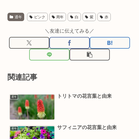
通年
ピンク
周年
白
紫
赤
＼友達に伝えてみる／
関連記事
トリトマの花言葉と由来
通年
サフィニアの花言葉と由来
通年