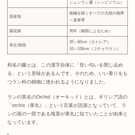
シュンラン属（シンビジウム）
南極を除くすべての大陸の熱帯
原産地
～亜寒帯
開花期
周年（種類によるため）
20～60cm（カトレア）
草丈/樹高
10～100cm（コチョウラン）
和名の蘭とは、この漢字自体に「良い匂いを閉じ込め
る」という意味があるんです。そのため、いい香りをも
つラン科の植物に使われるようになりました。
ランの英名のOrchid（オーキッド）とは、ギリシア語の
「orchis（睾丸）」という言葉が語源となっていて、ラ
ンの茎の一部である塊茎が睾丸に似ていたことが由来と
なっています。