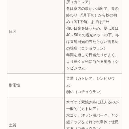
所（カトレア）
冬は室内の暖かい場所で、春の
終わり（5月下旬）から秋の初
め（9月下旬）までは戸外
強い日光を嫌うため、夏は夏は
日照
40～50％の遮光ネットの下、冬
は直射日光の当たらない明るめ
の場所（コチョウラン）
年間を通して日当たりがよく、
より長く日光に当たる場所（シ
ンビジウム）
普通（カトレア、シンビジウ
耐雨性
ム）
弱い（コチョウラン）
水ゴケで素焼き鉢に植えるのが
一般的（カトレア）
水ゴケ、洋ラン用バーク、ヤシ
殻チップをそれぞれ単体で使用
土質
する（コチョウラン）