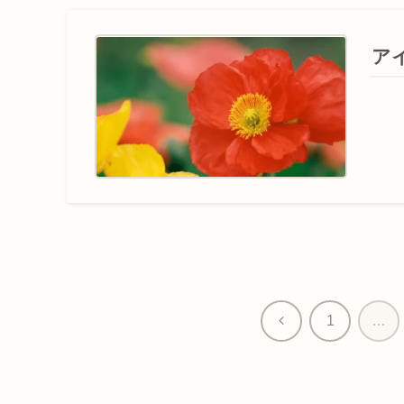
ア
前
1
…
へ