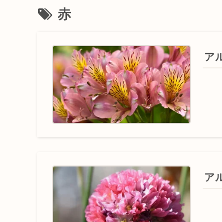
赤
ア
ア